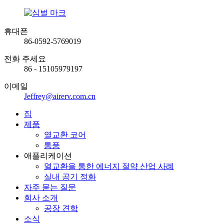
휴대폰
86-0592-5769019
전화 주세요
86 - 15105979197
이메일
Jeffrey@airerv.com.cn
집
제품
열교환 코어
통풍
애플리케이션
열교환을 통한 에너지 절약 산업 사례
실내 공기 정화
자주 묻는 질문
회사 소개
공장 견학
소식