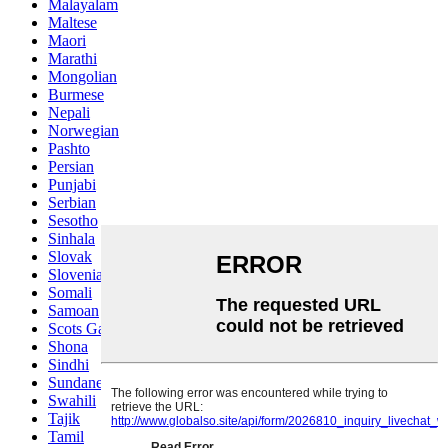
Malayalam
Maltese
Maori
Marathi
Mongolian
Burmese
Nepali
Norwegian
Pashto
Persian
Punjabi
Serbian
Sesotho
Sinhala
Slovak
Slovenian
Somali
Samoan
Scots Gaelic
Shona
Sindhi
Sundanese
Swahili
Tajik
Tamil