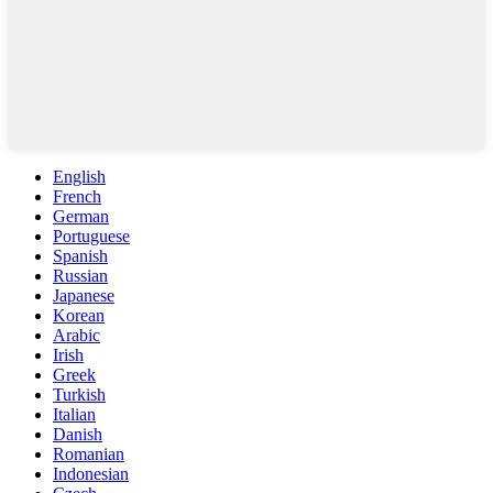
English
French
German
Portuguese
Spanish
Russian
Japanese
Korean
Arabic
Irish
Greek
Turkish
Italian
Danish
Romanian
Indonesian