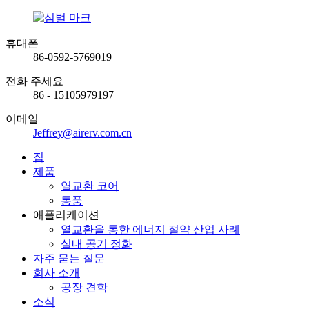
휴대폰
86-0592-5769019
전화 주세요
86 - 15105979197
이메일
Jeffrey@airerv.com.cn
집
제품
열교환 코어
통풍
애플리케이션
열교환을 통한 에너지 절약 산업 사례
실내 공기 정화
자주 묻는 질문
회사 소개
공장 견학
소식