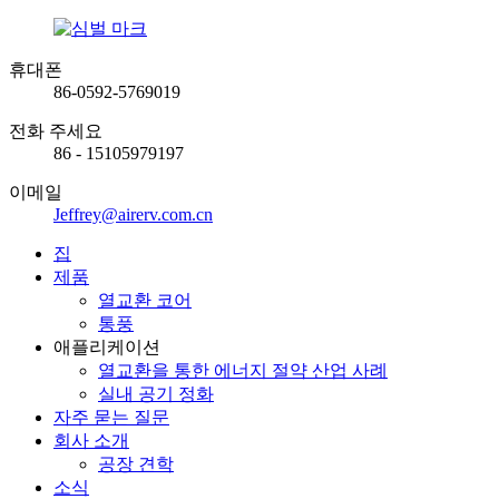
휴대폰
86-0592-5769019
전화 주세요
86 - 15105979197
이메일
Jeffrey@airerv.com.cn
집
제품
열교환 코어
통풍
애플리케이션
열교환을 통한 에너지 절약 산업 사례
실내 공기 정화
자주 묻는 질문
회사 소개
공장 견학
소식