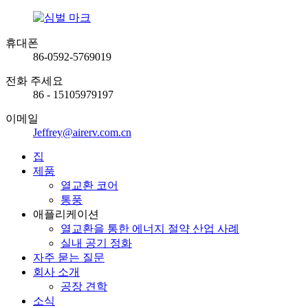
휴대폰
86-0592-5769019
전화 주세요
86 - 15105979197
이메일
Jeffrey@airerv.com.cn
집
제품
열교환 코어
통풍
애플리케이션
열교환을 통한 에너지 절약 산업 사례
실내 공기 정화
자주 묻는 질문
회사 소개
공장 견학
소식