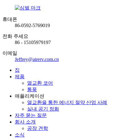
휴대폰
86-0592-5769019
전화 주세요
86 - 15105979197
이메일
Jeffrey@airerv.com.cn
집
제품
열교환 코어
통풍
애플리케이션
열교환을 통한 에너지 절약 산업 사례
실내 공기 정화
자주 묻는 질문
회사 소개
공장 견학
소식