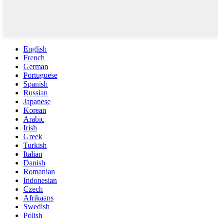
English
French
German
Portuguese
Spanish
Russian
Japanese
Korean
Arabic
Irish
Greek
Turkish
Italian
Danish
Romanian
Indonesian
Czech
Afrikaans
Swedish
Polish