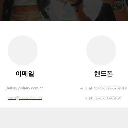
이메일
핸드폰
Jeffrey@airerv.com.cn
판매 문의: 86-0592-5769019
coco@airerv.com.cn
지원: 86-15105979197