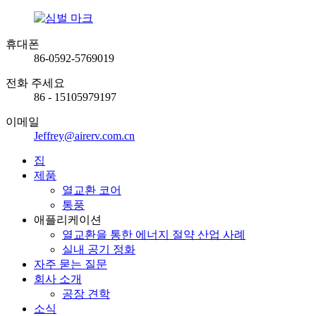
휴대폰
86-0592-5769019
전화 주세요
86 - 15105979197
이메일
Jeffrey@airerv.com.cn
집
제품
열교환 코어
통풍
애플리케이션
열교환을 통한 에너지 절약 산업 사례
실내 공기 정화
자주 묻는 질문
회사 소개
공장 견학
소식