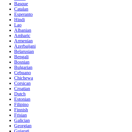
Basque
Catalan
Esperanto
Hindi
Lao
Albanian
Amharic
Armenian
Azerbaijani
Belarusian
Bengali
Bosnian
Bulgarian
Cebuano
Chichewa
Corsican
Croatian
Dutch
Estonian
Filipino
Finnish
Frisian
Galician
Georgian
Gujarati