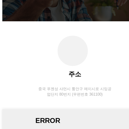
주소
중국 푸젠성 샤먼시 퉁안구 메이시로 시밍공
업단지 80번지 (우편번호 361100)