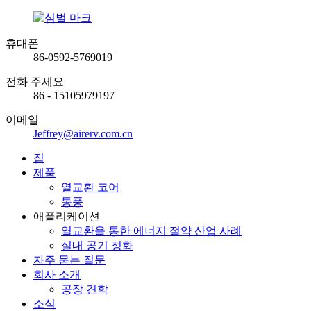
휴대폰
86-0592-5769019
전화 주세요
86 - 15105979197
이메일
Jeffrey@airerv.com.cn
집
제품
열교환 코어
통풍
애플리케이션
열교환을 통한 에너지 절약 산업 사례
실내 공기 정화
자주 묻는 질문
회사 소개
공장 견학
소식