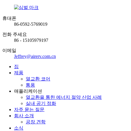
휴대폰
86-0592-5769019
전화 주세요
86 - 15105979197
이메일
Jeffrey@airerv.com.cn
집
제품
열교환 코어
통풍
애플리케이션
열교환을 통한 에너지 절약 산업 사례
실내 공기 정화
자주 묻는 질문
회사 소개
공장 견학
소식