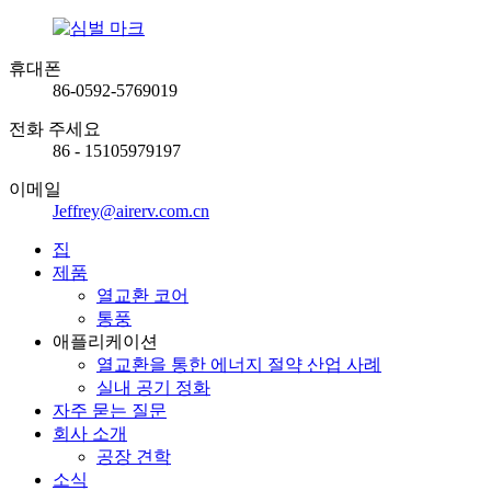
휴대폰
86-0592-5769019
전화 주세요
86 - 15105979197
이메일
Jeffrey@airerv.com.cn
집
제품
열교환 코어
통풍
애플리케이션
열교환을 통한 에너지 절약 산업 사례
실내 공기 정화
자주 묻는 질문
회사 소개
공장 견학
소식