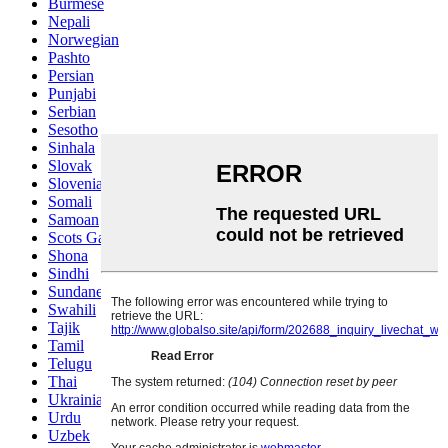
Burmese
Nepali
Norwegian
Pashto
Persian
Punjabi
Serbian
Sesotho
Sinhala
Slovak
Slovenian
Somali
Samoan
Scots Gaelic
Shona
Sindhi
Sundanese
Swahili
Tajik
Tamil
Telugu
Thai
Ukrainian
Urdu
Uzbek